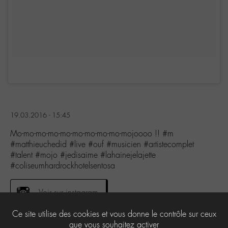
19.03.2016 - 15:45
Mo-mo-mo-mo-mo-mo-mo-mo-mo-mojoooo !! #m
#matthieuchedid #live #ouf #musicien #artistecomplet
#talent #mojo #jedisaime #lahainejelajette
#coliseumhardrockhotelsentosa
Voir sur instagram
Ce site utilise des cookies et vous donne le contrôle sur ceux
que vous souhaitez activer
1