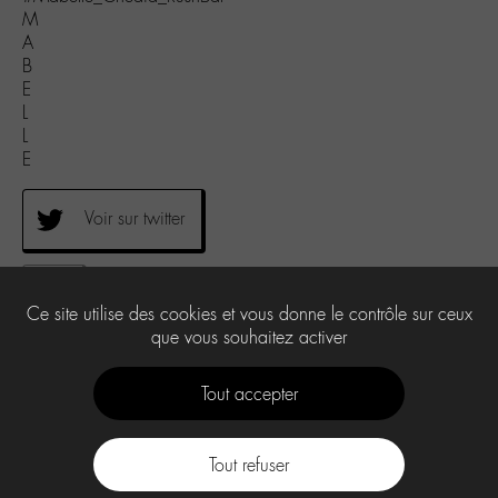
M
A
B
E
L
L
E
Voir sur twitter
0
Ce site utilise des cookies et vous donne le contrôle sur ceux
que vous souhaitez activer
Tout accepter
Tout refuser