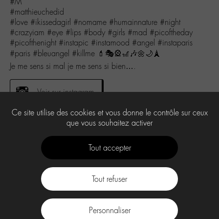
#M
#matthieuchedid
#love #ikissedagirl #nomame #humainnature #night
#crazyiam #eye #lips #body #girls #mad #picoftheday
#picofthenight #instapic #instamood #angel #instaparis
#paris #bleuangel #killme 💄🎭🎡🎢🎶🌼🌙🗼
Je me sens si mal je me sens si bien….
Voir sur instagram
Ce site utilise des cookies et vous donne le contrôle sur ceux
que vous souhaitez activer
0
Tout accepter
Tout refuser
Contact
À propos
Press Kit -M-
CGU
Labo -M-
Personnaliser
facebook
instagram
Youtube
Discord
tiktok
.
Spotify
Deezer
Apple