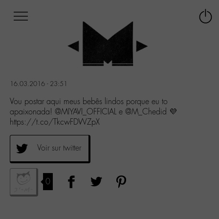
Afficher
Panneau de gestion des cookies
Labo
Connex
-
le
M-
menu
Aller
au
menu
16.03.2016 - 23:51
Aller
au
Vou postar aqui meus bebês lindos porque eu to
contenu
apaixonada! @MIYAVI_OFFICIAL e @M_Chedid 💜
Aller
https://t.co/TkcwFDWZpX
à
la
Voir sur twitter
recherche
0