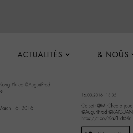
ACTUALITÉS
& NOÛS
Kong
#kitec
@AuguriProd
ee
16.03.2016 - 13:35
Ce soir @M_Chedid joue 
March 16, 2016
@AuguriProd @KAIGUANC
https://t.co/tKa7Hdt5Xn