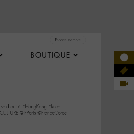
Espace membre
BOUTIQUE
sold out à #HongKong #kitec
ULTURE @IFParis @FranceCoree