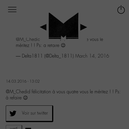
Afficher
Panneau de gestion des cookies
Labo
Connex
-
le
M-
menu
Aller
@M_Chedid
félicitation à vous quatre vous le
au
méritez ! ! Ps: à refaire 😉
menu
Aller
— Delta1811 (@Delta_1811)
March 14, 2016
au
contenu
Aller
à
14.03.2016 - 13:02
la
recherche
@M_Chedid félicitation à vous quatre vous le méritez ! ! Ps:
à refaire 😉
Voir sur twitter