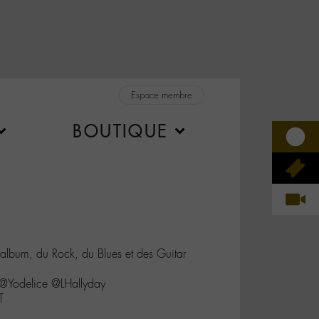
Espace membre
BOUTIQUE
 album, du Rock, du Blues et des Guitar
Yodelice @LHallyday
T