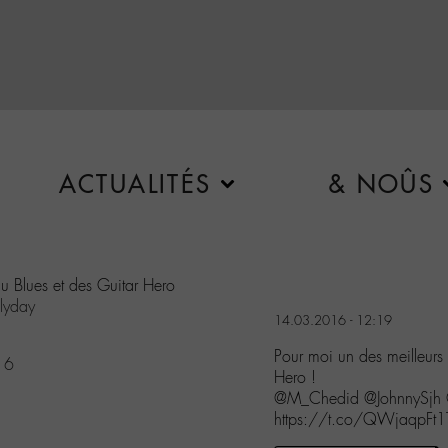
ACTUALITÉS
& NOÛS
u Blues et des Guitar Hero
lyday
14.03.2016 - 12:19
Pour moi un des meilleurs
16
Hero !
@M_Chedid @JohnnySjh @
https://t.co/QWjaqpFt1