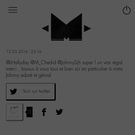
Afficher
Panneau de gestion des cookies
Labo
Connex
-
le
M-
menu
Aller
au
menu
12.03.2016 - 23:16
Aller
au
@LHallyday @M_Chedid @JohnnySjh super ! un vrai régal.
contenu
merci , bisous à vous tous et bien sûr en particulier à notre
Aller
Johnny adoré et génial
à
la
Voir sur twitter
recherche
0