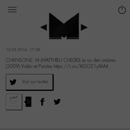
Afficher
Panneau de gestion des cookies
Labo
Connex
-
le
M-
menu
Aller
au
menu
12.03.2016 - 17:29
Aller
au
CHANSONS: M (MATTHIEU CHEDID) Le roi des ombres
contenu
(2009) Vidéo et Paroles https://t.co/XIGO21yAM4
Aller
à
Voir sur twitter
la
recherche
0