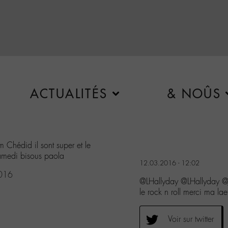
ACTUALITÉS
& NOÛS
 Chédid il sont super et le
samedi bisous paola
12.03.2016 - 12:02
016
@LHallyday @LHallyday @J
le rock n roll merci ma la
Voir sur twitter