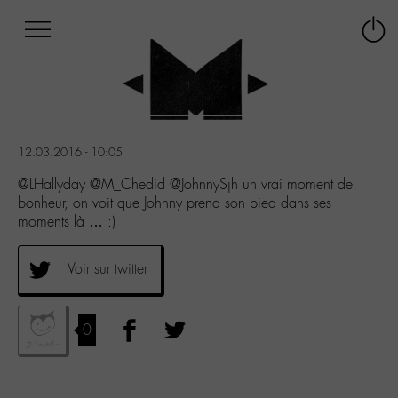
Afficher
Panneau de gestion des cookies
Labo
Connex
-
le
M-
menu
Aller
au
menu
12.03.2016 - 10:05
Aller
au
@LHallyday @M_Chedid @JohnnySjh un vrai moment de
contenu
bonheur, on voit que Johnny prend son pied dans ses
Aller
moments là … :)
à
la
Voir sur twitter
recherche
0