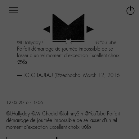
Afficher
Panneau de gestion des cookies
Labo
Connex
-
le
M-
menu
Aller
@LHallyday
@M_Chedid
@JohnnySjh
@YouTube
au
Parfait démarrage de journée Impossible de se
menu
lasser d'un tel moment d'exception Excellent choix
Aller
👏👍
au
contenu
— LOLO LAULAU (@zechocho)
March 12, 2016
Aller
à
la
recherche
12.03.2016 - 10:06
@LHallyday @M_Chedid @JohnnySjh @YouTube Parfait
démarrage de journée Impossible de se lasser d’un tel
moment d’exception Excellent choix 👏👍