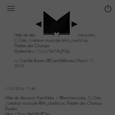
Afficher
Panneau de gestion des cookies
Labo
Connex
-
le
M-
menu
Aller
Hâte de découvrir Para-ll-èles /
@lerichenicolas
,
au
C.Osta /création musicale
@M_chedid
au
menu
Théâtre des Champs-
Aller
Elysées
https://t.co/AeYi8cJPQp
au
contenu
— Camille Boneu (@CamilleBoneu)
March 11,
Aller
2016
à
la
recherche
11.03.2016 - 17:46
Hâte de découvrir Para-ll-èles / @lerichenicolas, C.Osta
/création musicale @M_chedid au Théâtre des Champs-
Elysées
https://t.co/AeYi8cJPQp