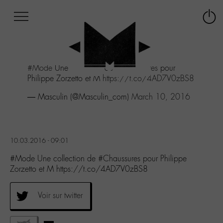
Afficher
Panneau de gestion des cookies
Labo
Connex
-
le
M-
menu
Aller
#Mode
Une collection de
#Chaussures
pour
au
Philippe Zorzetto et M
https://t.co/4AD7V0zBS8
menu
Aller
— Masculin (@Masculin_com)
March 10, 2016
au
contenu
Aller
à
10.03.2016 - 09:01
la
recherche
#Mode Une collection de #Chaussures pour Philippe
Zorzetto et M https://t.co/4AD7V0zBS8
Voir sur twitter