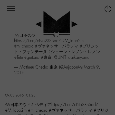
Afficher
Panneau de gestion des cookies
Labo
Connex
-
le
M-
menu
Aller
-M-日本のウィキペディア
au
https://t.co/cNo2XSSddZ
#M_labo2m
menu
#m_chedid
#ヴァネッサ・パラディ
#ブリジッ
Aller
ト・フォンテーヌ
#ショーン・レノン・レノン
au
#Tete
#guitarist
#東京
,
@UNIT_daikanyama
contenu
Aller
— Matthieu Chedid 東京 (@AujaponM)
March 9,
à
2016
la
recherche
09.03.2016 - 01:23
-M-日本のウィキペディアhttps://t.co/cNo2XSSddZ
#M_labo2m #m_chedid #ヴァネッサ・パラディ #ブリジ