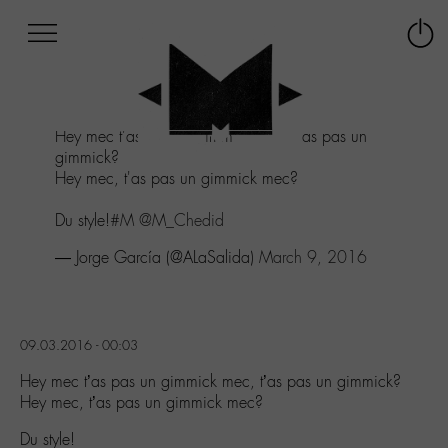
Afficher
Panneau de gestion des cookies
Labo
Connex
-
le
M-
menu
Aller
Hey mec t'as pas un gimmick mec, t'as pas un
au
gimmick?
menu
Hey mec, t'as pas un gimmick mec?
Aller
au
Du style!
#M
@M_Chedid
contenu
Aller
— Jorge García (@ALaSalida)
March 9, 2016
à
la
recherche
09.03.2016 - 00:03
Hey mec t’as pas un gimmick mec, t’as pas un gimmick?
Hey mec, t’as pas un gimmick mec?
Du style!