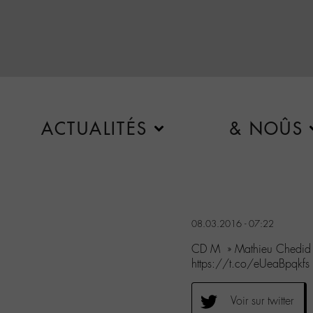
ACTUALITÉS
& NOÛS
08.03.2016 - 07:22
CD M » Mathieu Chedid 
https://t.co/eUeaBpqkf
Voir sur twitter