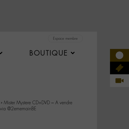
Espace membre
BOUTIQUE
» Mister Mystere CD+DVD – A vendre
s via @2ememainBE