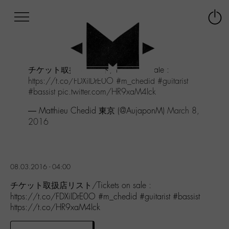
Afficher
Panneau de gestion des cookies
Labo
Connex
-
le
M-
menu
Aller
チケット取扱店リスト/Tickets on sale :
au
https://t.co/FDXiIDrE0O
#m_chedid
#guitarist
menu
#bassist
pic.twitter.com/HR9xaM4Ick
Aller
au
— Matthieu Chedid 東京 (@AujaponM)
March 8,
contenu
2016
Aller
à
la
recherche
08.03.2016 - 04:00
チケット取扱店リスト/Tickets on sale :
https://t.co/FDXiIDrE0O #m_chedid #guitarist #bassist
https://t.co/HR9xaM4Ick