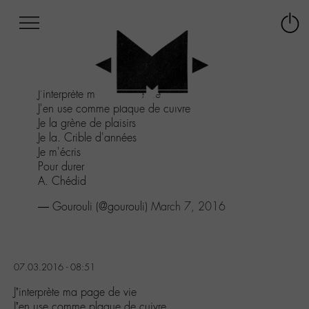
Afficher
Panneau de gestion des cookies
Labo
Connex
-
le
M-
menu
Aller
J'interprète ma page de vie
au
J'en use comme plaque de cuivre
menu
Je la grène de plaisirs
Aller
Je la. Crible d'années
au
Je m'écris
contenu
Pour durer
Aller
A. Chédid
à
la
— Gourouli (@gourouli)
March 7, 2016
recherche
07.03.2016 - 08:51
J’interprète ma page de vie
J’en use comme plaque de cuivre