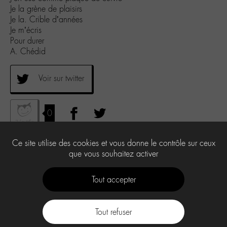
Je la grène de plaisirs
Je la. Crible d’années
Je m’écris
Pour durer
A. Chédid
Voir sur twitter
0
Ce site utilise des cookies et vous donne le contrôle sur ceux
que vous souhaitez activer
Tout accepter
Tout refuser