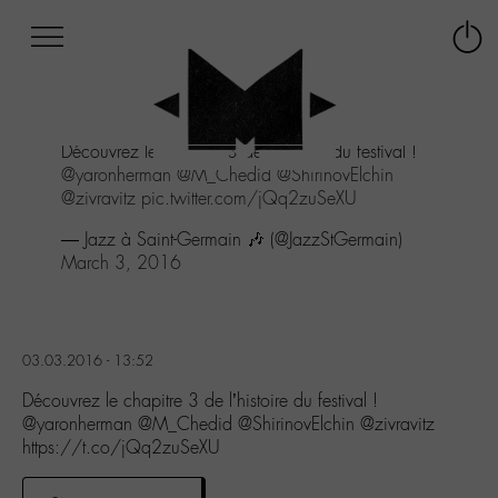
Afficher
Panneau de gestion des cookies
Labo
Connex
-
le
M-
menu
Aller
Découvrez le chapitre 3 de l'histoire du festival !
au
@yaronherman
@M_Chedid
@ShirinovElchin
menu
@zivravitz
pic.twitter.com/jQq2zuSeXU
Aller
au
— Jazz à Saint-Germain 🎶 (@JazzStGermain)
contenu
March 3, 2016
Aller
à
la
recherche
03.03.2016 - 13:52
Découvrez le chapitre 3 de l’histoire du festival !
@yaronherman @M_Chedid @ShirinovElchin @zivravitz
https://t.co/jQq2zuSeXU