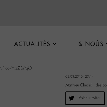
ACTUALITÉS
& NOÛS
://t.co/YxzZQiYqk8
02.03.2016 - 20:14
Matthieu Chedid : des b
Voir sur twitter