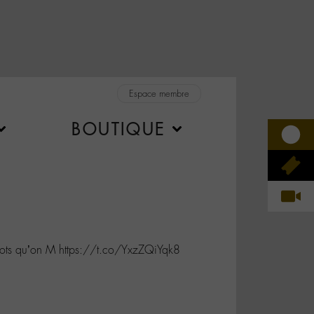
Espace membre
BOUTIQUE
oots qu’on M https://t.co/YxzZQiYqk8