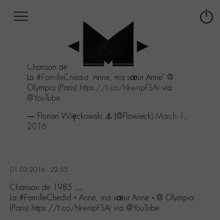
Afficher
Panneau de gestion des cookies
Labo
Connex
-
le
M-
menu
Aller
Chanson de 1985 ...
au
La
#FamilleChedid
"Anne, ma sœur Anne" @
menu
Olympia (Paris)
https://t.co/hkwripFSAi
via
Aller
@YouTube
au
contenu
— Florian Więckowski ⚓ (@Flowieck)
March 1,
Aller
2016
à
la
recherche
01.03.2016 - 22:55
Chanson de 1985 …
La #FamilleChedid « Anne, ma sœur Anne » @ Olympia
(Paris) https://t.co/hkwripFSAi via @YouTube