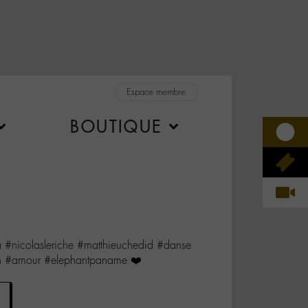
Espace membre
BOUTIQUE
a #nicolasleriche #matthieuchedid #danse
on #amour #elephantpaname ❤️