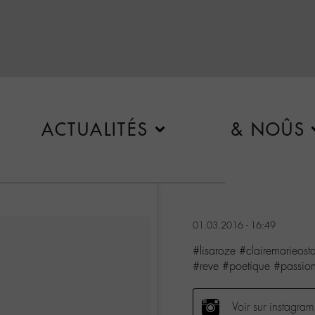
ACTUALITÉS
& NOÛS
01.03.2016 - 16:49
#lisaroze #clairemarieost
#reve #poetique #passi
Voir sur instagram