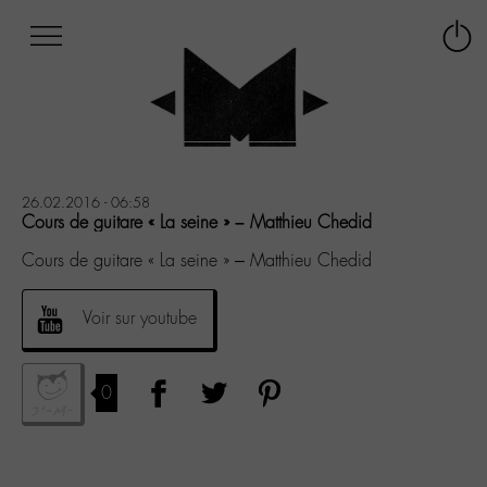
Afficher
Panneau de gestion des cookies
Labo
Connex
-
le
M-
menu
Aller
au
menu
Aller
26.02.2016 - 06:58
au
Cours de guitare « La seine » – Matthieu Chedid
contenu
Cours de guitare « La seine » – Matthieu Chedid
Aller
à
la
Voir sur youtube
recherche
0