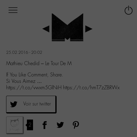
Afficher
Panneau de gestion des cookies
Labo
Connex
-
le
M-
menu
Aller
au
menu
25.02.2016 - 20:02
Aller
au
Mathieu Chedid – Le Tour De M
contenu
If You Like Comment, Share.
Aller
Si Vous Aimez …
à
https://t.co/vwxm5GlNiH https://t.co/hmT7zZBRWx
la
recherche
Voir sur twitter
2