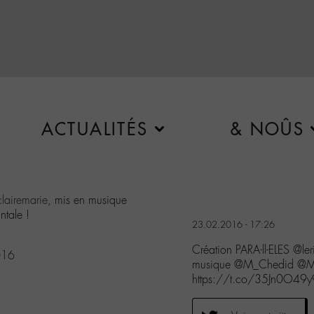
ACTUALITÉS
& NOÛS
lairemarie
, mis en musique
tale !
23.02.2016 - 17:26
Création PARA-ll-ELES @le
016
musique @M_Chedid @MCA
https://t.co/35Jn0O49y