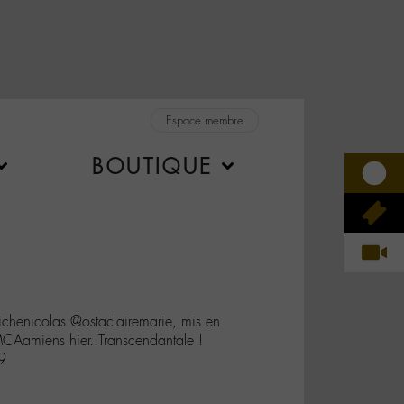
Espace membre
BOUTIQUE
richenicolas @ostaclairemarie, mis en
amiens hier..Transcendantale !
9