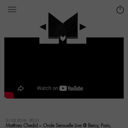
Afficher
Panneau de gestion des cookies
Labo
Connex
-
le
M-
menu
Aller
au
menu
Aller
au
contenu
Aller
à
la
recherche
21.02.2016 - 20:51
Matthieu Chedid – Onde Sensuelle Live @ Bercy, Paris,