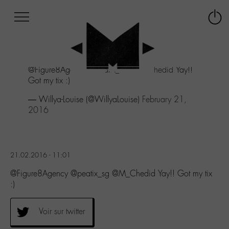
Afficher
Panneau de gestion des cookies
Labo
Connex
-
le
M-
menu
Aller
@Figure8Agency
@peatix_sg
@M_Chedid
Yay!!
au
Got my tix :)
menu
Aller
— Willya-Louise (@WillyaLouise)
February 21,
au
2016
contenu
Aller
à
la
21.02.2016 - 11:01
recherche
@Figure8Agency @peatix_sg @M_Chedid Yay!! Got my tix
:)
Voir sur twitter