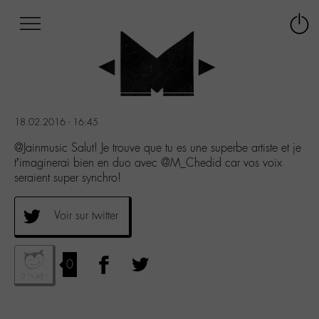
Afficher
Panneau de gestion des cookies
Labo
Connex
-
le
M-
menu
Aller
au
menu
18.02.2016 - 16:45
Aller
au
@Jainmusic Salut! Je trouve que tu es une superbe artiste et je
contenu
t’imaginerai bien en duo avec @M_Chedid car vos voix
Aller
seraient super synchro!
à
la
Voir sur twitter
recherche
0