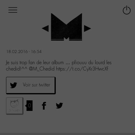
Afficher
Panneau de gestion des cookies
Labo
Connex
-
le
M-
menu
Aller
au
menu
18.02.2016 - 16:54
Aller
au
Je suis trop fan de leur album … pfiouuu du lourd les
contenu
chedid!^^ @M_Chedid https://t.co/CyXr3HwcXf
Aller
à
Voir sur twitter
la
recherche
0