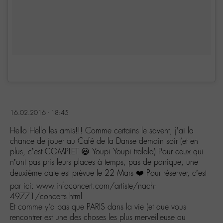
16.02.2016 - 18:45
Hello Hello les amis!!! Comme certains le savent, j’ai la
chance de jouer au Café de la Danse demain soir (et en
plus, c’est COMPLET 😃 Youpi Youpi tralala) Pour ceux qui
n’ont pas pris leurs places à temps, pas de panique, une
deuxième date est prévue le 22 Mars ❤️ Pour réserver, c’est
par ici: www.infoconcert.com/artiste/nach-
49771/concerts.html
Et comme y’a pas que PARIS dans la vie (et que vous
rencontrer est une des choses les plus merveilleuse au