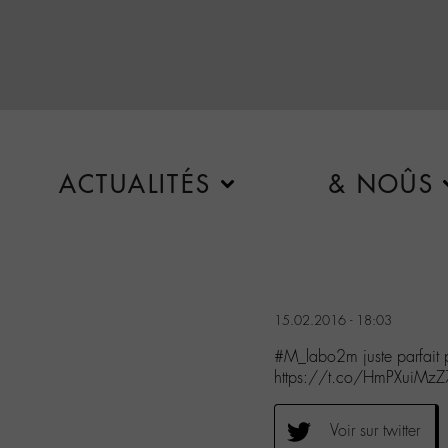
ACTUALITÉS
& NOÛS
15.02.2016 - 18:03
#M_labo2m juste parfait po
https://t.co/HmPXuiMzZ
Voir sur twitter