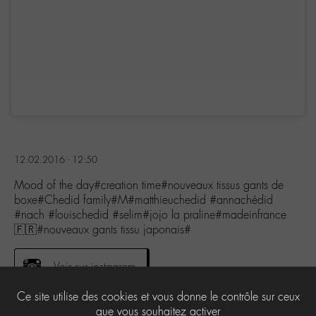
12.02.2016 - 12:50
Mood of the day#creation time#nouveaux tissus gants de
boxe#Chedid family#M#matthieuchedid #annachédid
#nach #louischedid #selim#jojo la praline#madeinfrance
🇫🇷#nouveaux gants tissu japonais#
Voir sur instagram
Ce site utilise des cookies et vous donne le contrôle sur ceux
que vous souhaitez activer
0