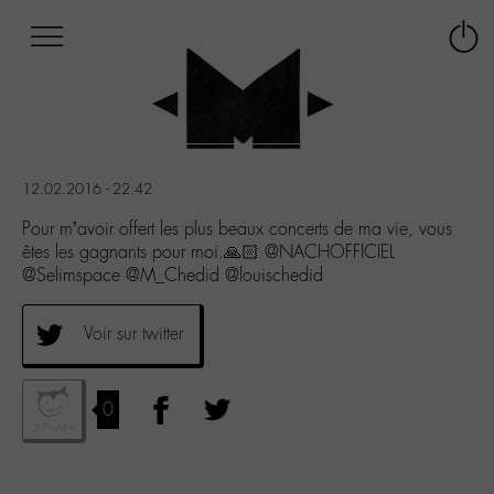
Afficher
Panneau de gestion des cookies
Labo
Connex
-
le
M-
menu
Aller
au
menu
12.02.2016 - 22:42
Aller
au
Pour m’avoir offert les plus beaux concerts de ma vie, vous
contenu
êtes les gagnants pour moi.🙏🏻 @NACHOFFICIEL
Aller
@Selimspace @M_Chedid @louischedid
à
la
Voir sur twitter
recherche
0