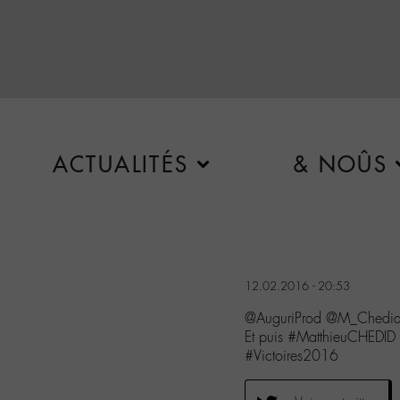
ACTUALITÉS
& NOÛS
12.02.2016 - 20:53
@AuguriProd @M_Chedi
Et puis #MatthieuCHEDID
#Victoires2016