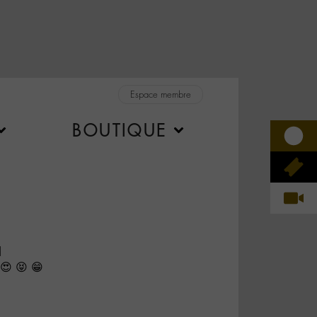
Espace membre
BOUTIQUE
d
 😍 😝 😁