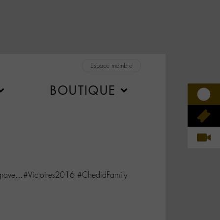
Espace membre
BOUTIQUE
e grave…#Victoires2016 #ChedidFamily