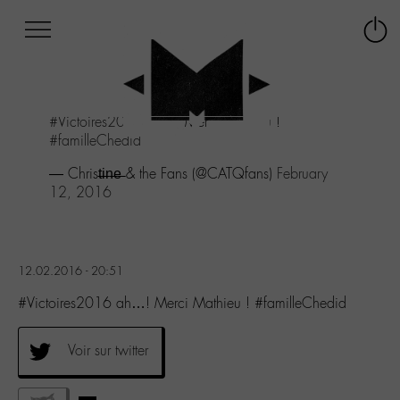
Afficher
Panneau de gestion des cookies
Labo
Connex
-
le
M-
menu
Aller
#Victoires2016
ah...! Merci Mathieu !
au
#familleChedid
menu
Aller
— Christ̶i̶n̶e̶ & the Fans (@CATQfans)
February
au
12, 2016
contenu
Aller
à
la
12.02.2016 - 20:51
recherche
#Victoires2016 ah…! Merci Mathieu ! #familleChedid
Voir sur twitter