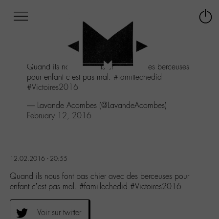
Afficher
Panneau de gestion des cookies
Labo
Connex
-
le
M-
menu
Aller
Quand ils nous font pas chier avec des berceuses
au
pour enfant c'est pas mal.
#famillechedid
menu
#Victoires2016
Aller
au
— Lavande Acombes (@LavandeAcombes)
contenu
February 12, 2016
Aller
à
la
recherche
12.02.2016 - 20:55
Quand ils nous font pas chier avec des berceuses pour
enfant c’est pas mal. #famillechedid #Victoires2016
Voir sur twitter