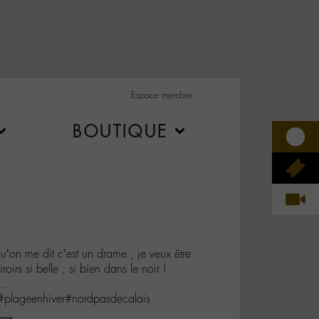
Espace membre
BOUTIQUE
qu’on me dit c’est un drame , je veux être
miroirs si belle , si bien dans le noir !
..
i#plageenhiver#nordpasdecalais