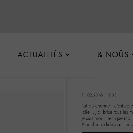
ACTUALITÉS
& NOÛS
11.02.2016 - 16:33
J’ai du charme , c’est ce 
jolie .. J’ai brisé tous les 
Je suis moi , rien que moi 
#famillechedid#jesuismo