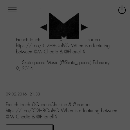
Afficher
Panneau de gestion des cookies
Labo
Connex
-
le
M-
menu
Aller
French touch
@QueensChristine
& @booba
au
https://t.co/fC2H8OolVQ
When is a featuring
menu
between
@M_Chedid
&
@Pharrell
?
Aller
au
— Skatespeare Music (@Skate_speare)
February
contenu
9, 2016
Aller
à
la
recherche
09.02.2016 - 21:33
French touch @QueensChristine & @booba
https://t.co/fC2H8OolVQ When is a featuring between
@M_Chedid & @Pharrell ?