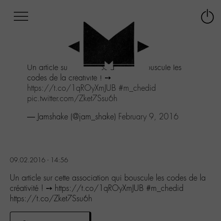
Afficher
Panneau de gestion des cookies
Labo
Connex
-
le
M-
menu
Aller
Un article sur cette association qui bouscule les
au
codes de la créativité ! ➙
menu
https://t.co/1qROyXmJUB
#m_chedid
Aller
pic.twitter.com/Zket7Ssu6h
au
contenu
— Jamshake (@jam_shake)
February 9, 2016
Aller
à
la
recherche
09.02.2016 - 14:56
Un article sur cette association qui bouscule les codes de la
créativité ! ➙ https://t.co/1qROyXmJUB #m_chedid
https://t.co/Zket7Ssu6h