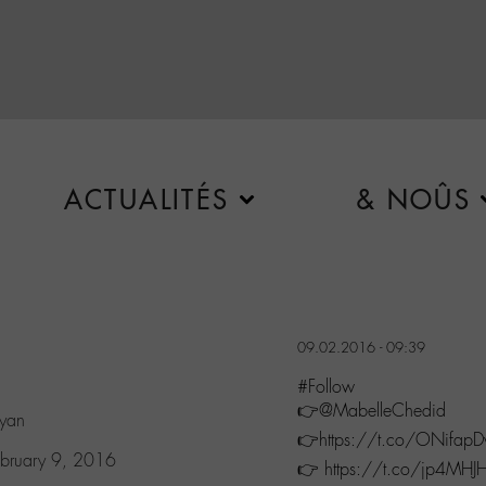
ACTUALITÉS
& NOÛS
09.02.2016 - 09:39
#Follow
👉@MabelleChedid
ryan
👉https://t.co/ONifap
ebruary 9, 2016
👉 https://t.co/jp4MH