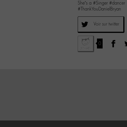
She’s a #Singer #dancer
#ThankYouDanielBryan
Voir sur twitter
0