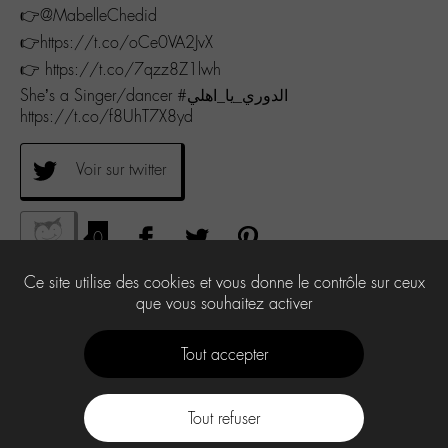
👉@MabelleChedid
👉https://t.co/oCe0VA2JvX
👉 https://t.co/7qzz8Z1lwh
She’s a Singer/dancer #الدوري_يا_اهلي
https://t.co/f8UhT7X8yd
Voir sur twitter
0
Ce site utilise des cookies et vous donne le contrôle sur ceux
que vous souhaitez activer
Tout accepter
Tout refuser