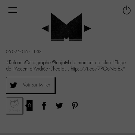
Afficher
Panneau de gestion des cookies
Labo
Connex
-
le
M-
menu
Aller
au
menu
06.02.2016 - 11:38
Aller
au
#ReformeOrthographe @najatvb Le moment de relire l’Éloge
contenu
de l’Accent d’Andrée Chedid… https://t.co/7PGoNpr8xY
Aller
à
Voir sur twitter
la
recherche
0