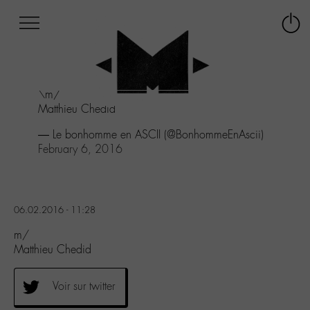
Afficher
Panneau de gestion des cookies
Labo
Connex
-
le
M-
menu
Aller
\m/
au
Matthieu Chedid
menu
Aller
— Le bonhomme en ASCII (@BonhommeEnAscii)
au
February 6, 2016
contenu
Aller
à
la
06.02.2016 - 11:28
recherche
m/
Matthieu Chedid
Voir sur twitter