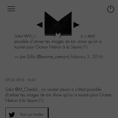
Afficher
Panneau de gestion des cookies
Labo
Connex
-
le
M-
menu
Aller
Salut
@M_Chedid
, on voulait savoir si c'était
au
possible d'utiliser les images de ton show qu'on a
menu
tourné pour Ocean Nation à la Seyne (1)
Aller
au
— Joe Gillis (@jerome_camoin)
February 5, 2016
contenu
Aller
à
la
05.02.2016 - 16:01
recherche
Salut @M_Chedid , on voulait savoir si c’était possible
d’utiliser les images de ton show qu’on a tourné pour Ocean
Nation à la Seyne (1)
Voir sur twitter