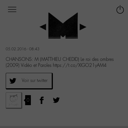
Afficher
Panneau de gestion des cookies
Labo
Connex
-
le
M-
menu
Aller
au
menu
05.02.2016 - 08:43
Aller
au
CHANSONS: M (MATTHIEU CHEDID) Le roi des ombres
contenu
(2009) Vidéo et Paroles https://t.co/XIGO21yAM4
Aller
à
Voir sur twitter
la
recherche
0