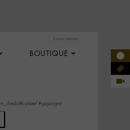
Espace membre
BOUTIQUE
m_chedid#cyrilatef #gagoograr