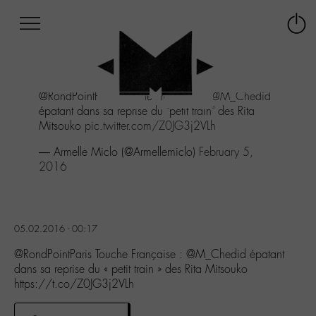
Afficher
Panneau de gestion des cookies
Labo
Connex
-
le
M-
menu
Aller
@RondPointParis Touche Française :
@M_Chedid
au
épatant dans sa reprise du "petit train" des Rita
menu
Mitsouko
pic.twitter.com/Z0JG3j2VLh
Aller
au
— Armelle Miclo (@Armellemiclo)
February 5,
contenu
2016
Aller
à
la
recherche
05.02.2016 - 00:17
@RondPointParis Touche Française : @M_Chedid épatant
dans sa reprise du « petit train » des Rita Mitsouko
https://t.co/Z0JG3j2VLh