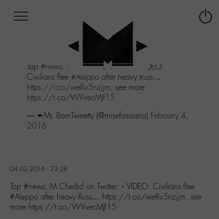
Afficher
Panneau de gestion des cookies
Labo
Connex
-
le
M-
menu
Aller
Top
#news
: M.Chedid on Twitter: "VIDEO:
au
Civilians flee
#Aleppo
after heavy Russ…
menu
https://t.co/weRu5nzjjm
, see more
Aller
https://t.co/WVvecMJf15
au
contenu
— ✒Mr. BornTweetty (@mrsefossiaria)
February 4,
Aller
2016
à
la
recherche
04.02.2016 - 23:28
Top #news: M.Chedid on Twitter: « VIDEO: Civilians flee
#Aleppo after heavy Russ… https://t.co/weRu5nzjjm, see
more https://t.co/WVvecMJf15